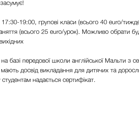
засумує!
h 17:30-19:00, групові класи (всього 40 euro/тижд
заняття (всього 25 euro/урок). Можливо обрати б
а вихідних
 на базі передової школи англійської Мальти з 
 мають досвід викладання для дитячих та доросл
 студентам надається сертифікат.