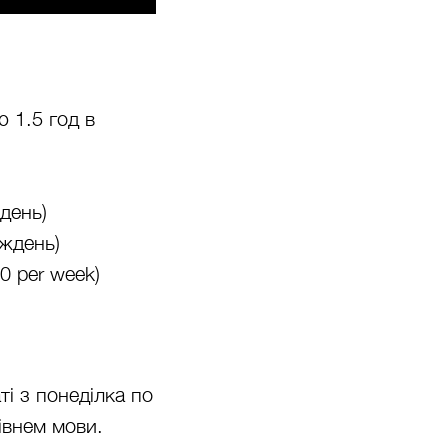
ю 1.5 год в
ждень)
иждень)
0 per week)
і з понеділка по
івнем мови.