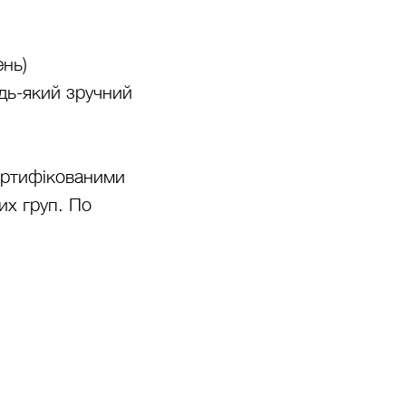
ень)
удь-який зручний
сертифікованими
их груп. По