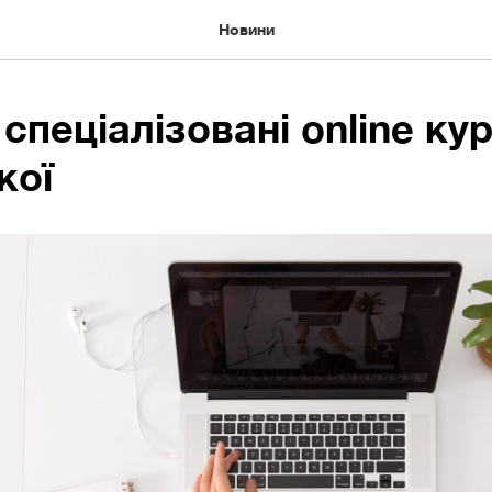
Новини
 спеціалізовані online ку
кої