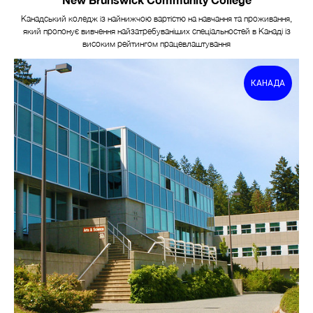
Канадський коледж із найнижчою вартістю на навчання та проживання,
який пропонує вивчення найзатребуваніших спеціальностей в Канаді із
високим рейтингом працевлаштування
КАНАДА