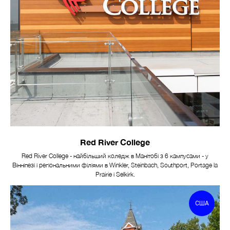
Red River College
Red River College - найбільший коледж в Манітобі з 6 кампусами - у
Вінніпезі і регіональними філіями в Winkler, Steinbach, Southport, Portage la
Prairie і Selkirk.
США