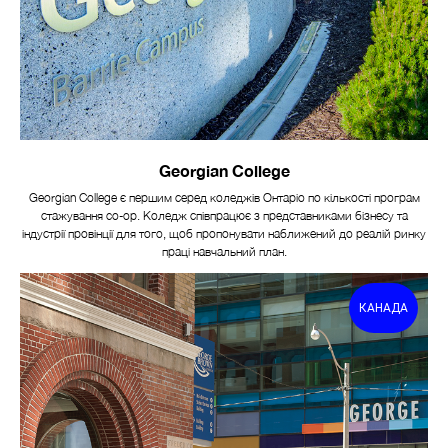
FL
Georgian College
Georgian College є першим серед коледжів Онтаріо по кількості програм
стажування co-op. Коледж співпрацює з представниками бізнесу та
індустрії провінції для того, щоб пропонувати наближений до реалій ринку
праці навчальний план.
КАНАДА