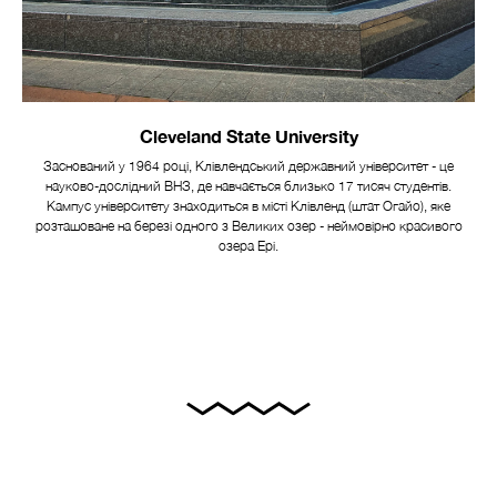
Cleveland State University
Заснований у 1964 році, Клівлендський державний університет - це
науково-дослідний ВНЗ, де навчається близько 17 тисяч студентів.
Кампус університету знаходиться в місті Клівленд (штат Огайо), яке
розташоване на березі одного з Великих озер - неймовірно красивого
озера Ері.